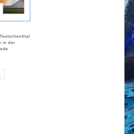
 Teutschenthal
 in der
inde
n