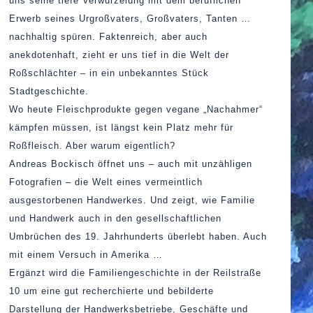
uns seine tiefe Verwurzelung mit dem beruflichen
Erwerb seines Urgroßvaters, Großvaters, Tanten …
nachhaltig spüren. Faktenreich, aber auch
anekdotenhaft, zieht er uns tief in die Welt der
Roßschlächter – in ein unbekanntes Stück
Stadtgeschichte.
Wo heute Fleischprodukte gegen vegane „Nachahmer“
kämpfen müssen, ist längst kein Platz mehr für
Roßfleisch. Aber warum eigentlich?
Andreas Bockisch öffnet uns – auch mit unzähligen
Fotografien – die Welt eines vermeintlich
ausgestorbenen Handwerkes. Und zeigt, wie Familie
und Handwerk auch in den gesellschaftlichen
Umbrüchen des 19. Jahrhunderts überlebt haben. Auch
mit einem Versuch in Amerika …
Ergänzt wird die Familiengeschichte in der Reilstraße
10 um eine gut recherchierte und bebilderte
Darstellung der Handwerksbetriebe, Geschäfte und