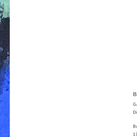
B
G
D
B
1