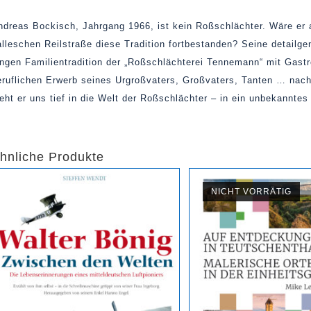
ndreas Bockisch, Jahrgang 1966, ist kein Roßschlächter. Wäre er a
alleschen Reilstraße diese Tradition fortbestanden? Seine detail
angen Familientradition der „Roßschlächterei Tennemann“ mit Gast
eruflichen Erwerb seines Urgroßvaters, Großvaters, Tanten … nachh
ieht er uns tief in die Welt der Roßschlächter – in ein unbekannte
hnliche Produkte
NICHT VORRÄTIG