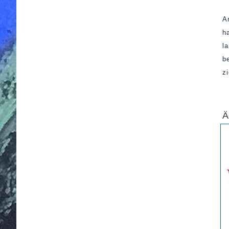
A
h
l
b
z
Ä