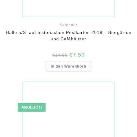
Kalender
Halle a/S. auf historischen Postkarten 2019 – Biergärten
und Caféhäuser
Ursprünglicher
Aktueller
€
7,50
€
14,95
Preis
Preis
war:
ist:
In den Warenkorb
€14,95
€7,50.
ANGEBOT!