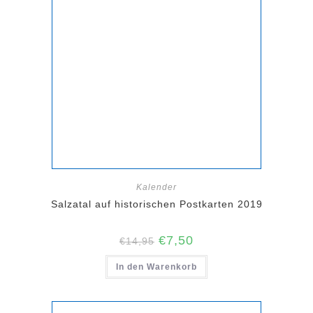
Kalender
Salzatal auf historischen Postkarten 2019
Ursprünglicher
Aktueller
€
7,50
€
14,95
Preis
Preis
war:
ist:
In den Warenkorb
€14,95
€7,50.