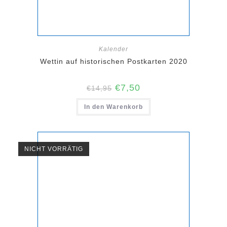
Kalender
Wettin auf historischen Postkarten 2020
Ursprünglicher
Aktueller
€
7,50
€
14,95
Preis
Preis
war:
ist:
In den Warenkorb
€14,95
€7,50.
NICHT VORRÄTIG