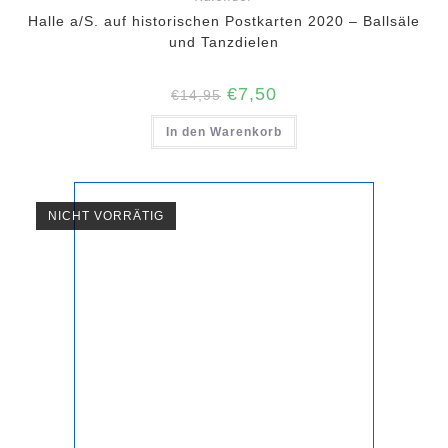
Halle a/S. auf historischen Postkarten 2020 – Ballsäle
und Tanzdielen
Ursprünglicher
Aktueller
€
7,50
€
14,95
Preis
Preis
war:
ist:
In den Warenkorb
€14,95
€7,50.
NICHT VORRÄTIG