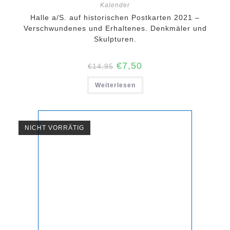
Kalender
Halle a/S. auf historischen Postkarten 2021 –
Verschwundenes und Erhaltenes. Denkmäler und
Skulpturen.
Ursprünglicher
Aktueller
€
7,50
€
14,95
Preis
Preis
war:
ist:
Weiterlesen
€14,95
€7,50.
NICHT VORRÄTIG