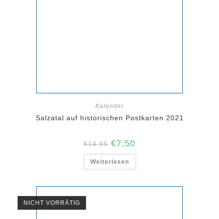
Kalender
Salzatal auf historischen Postkarten 2021
Ursprünglicher
Aktueller
€
7,50
€
14,95
Preis
Preis
war:
ist:
Weiterlesen
€14,95
€7,50.
NICHT VORRÄTIG