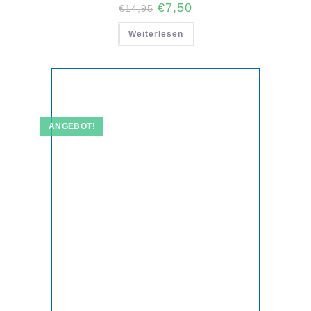
Ursprünglicher
Aktueller
€
7,50
€
14,95
Preis
Preis
war:
ist:
Weiterlesen
€14,95
€7,50.
ANGEBOT!