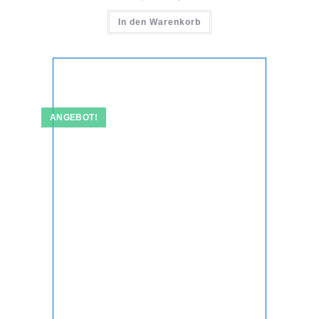
Preis
Preis
war:
ist:
In den Warenkorb
€14,95
€7,50.
ANGEBOT!