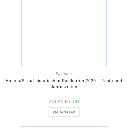
Kalender
Halle a/S. auf historischen Postkarten 2020 – Feste und
Jahreszeiten
Ursprünglicher
Aktueller
€
7,50
€
14,95
Preis
Preis
war:
ist:
Weiterlesen
€14,95
€7,50.