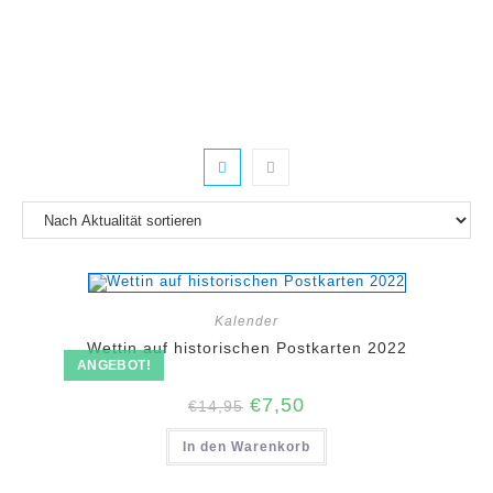
Zum
Inhalt
springen
Kalender
Wettin auf historischen Postkarten 2022
ANGEBOT!
Ursprünglicher
Aktueller
€
7,50
€
14,95
Preis
Preis
war:
ist:
In den Warenkorb
€14,95
€7,50.