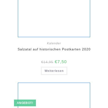
Kalender
Salzatal auf historischen Postkarten 2020
Ursprünglicher
Aktueller
€
7,50
€
14,95
Preis
Preis
war:
ist:
Weiterlesen
€14,95
€7,50.
ANGEBOT!