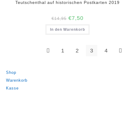
Teutschenthal auf historischen Postkarten 2019
Ursprünglicher
Aktueller
€
7,50
€
14,95
Preis
Preis
war:
ist:
In den Warenkorb
€14,95
€7,50.
1
2
3
4
Shop
Warenkorb
Kasse