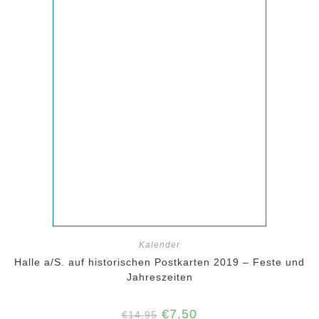
Kalender
Halle a/S. auf historischen Postkarten 2019 – Feste und
Jahreszeiten
Ursprünglicher
Aktueller
€
7,50
€
14,95